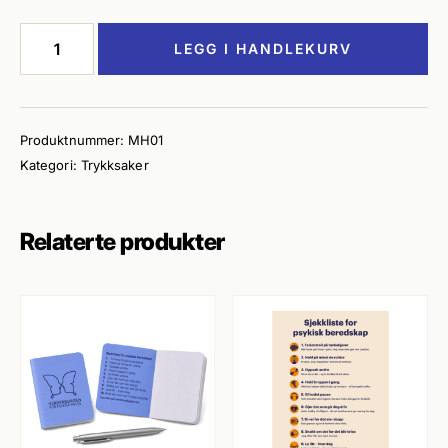
Notatblokker
LEGG I HANDLEKURV
-
Sorter
tankene
(10
Produktnummer:
MH01
stk)
Kategori:
Trykksaker
antall
Relaterte produkter