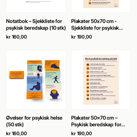
SE PRODUKT
→
SE PRODUKT
→
Notatbok – Sjekkliste for
Plakater 50x70 cm -
psykisk beredskap (10 stk)
Sjekkliste for psykisk
beredskap (5 stk)
kr
160,00
kr
190,00
SE PRODUKT
→
SE PRODUKT
→
Øvelser for psykisk helse
Plakater 50×70 cm –
(50 stk)
Psykisk beredskap for
arbeidsplassen (5 stk)
kr
160,00
kr
190,00