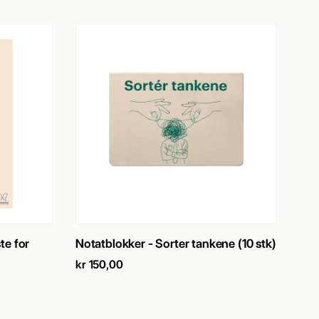
SE PRODUKT
→
te for
Notatblokker - Sorter tankene (10 stk)
kr
150,00