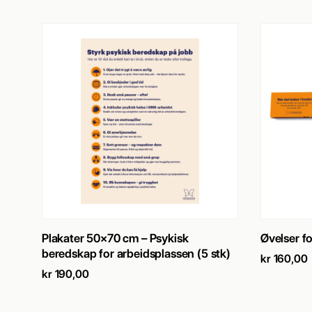
SE PRODUKT
→
Plakater 50×70 cm – Psykisk
Øvelser fo
beredskap for arbeidsplassen (5 stk)
kr
160,00
kr
190,00