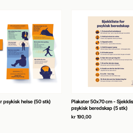
SE PRODUKT
→
SE PRODUKT
→
r psykisk helse (50 stk)
Plakater 50x70 cm - Sjekklis
psykisk beredskap (5 stk)
kr
190,00