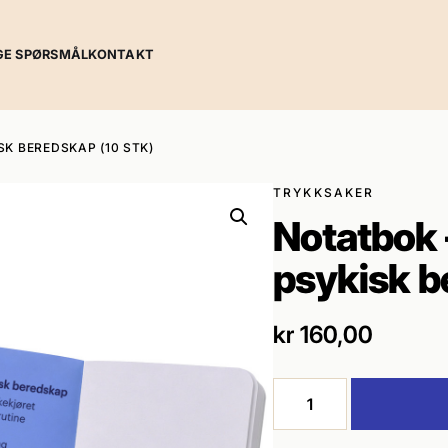
GE SPØRSMÅL
KONTAKT
SK BEREDSKAP (10 STK)
TRYKKSAKER
Notatbok –
psykisk b
kr
160,00
Notatbok
–
Sjekkliste