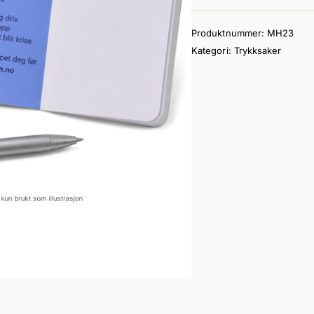
for
psykisk
Produktnummer:
MH23
beredskap
Kategori:
Trykksaker
(10
stk)
antall