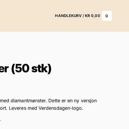
0
HANDLEKURV
/
KR
0,00
r (50 stk)
 med diamantmønster. Dette er en ny versjon
ort. Leveres med Verdensdagen-logo.
.