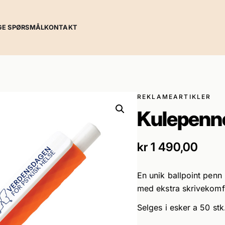
GE SPØRSMÅL
KONTAKT
REKLAMEARTIKLER
Kulepenne
kr
1 490,00
En unik ballpoint penn
med ekstra skrivekomf
Selges i esker a 50 stk