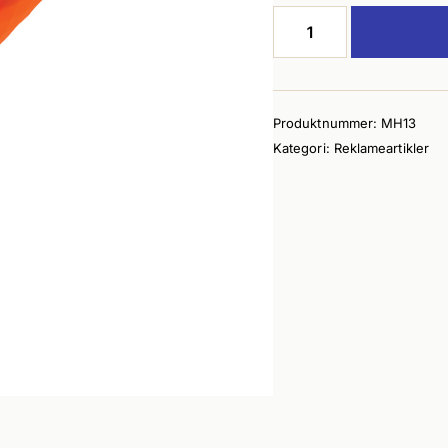
Kulepenner
(50
stk)
antall
Produktnummer:
MH13
Kategori:
Reklameartikler