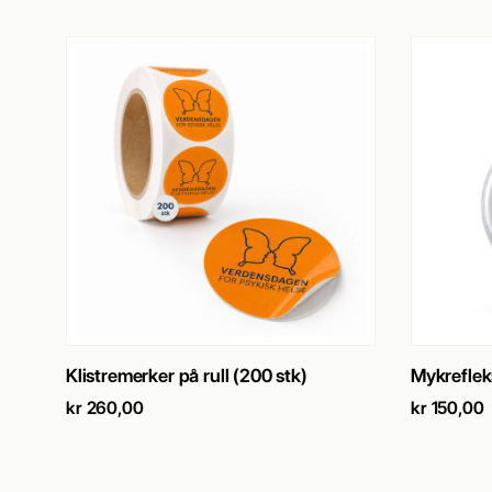
SE PRODUKT
→
Klistremerker på rull (200 stk)
Mykrefleks
kr
260,00
kr
150,00