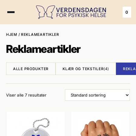
0
HJEM
/ REKLAMEARTIKLER
Reklameartikler
ALLE PRODUKTER
KLÆR OG TEKSTILER
(4)
REKLA
Viser alle 7 resultater