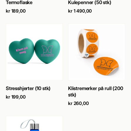
SE PRODUKT
→
SE PRODUKT
→
Termoflaske
Kulepenner (50 stk)
kr
189,00
kr
1 490,00
SE PRODUKT
→
SE PRODUKT
→
Stresshjerter (10 stk)
Klistremerker på rull (200
stk)
kr
199,00
kr
260,00