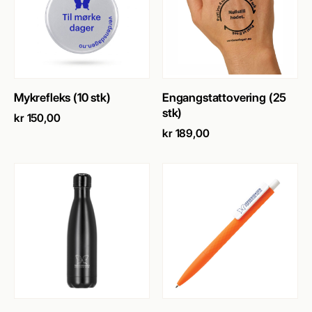
SE PRODUKT
→
SE PRODUKT
→
Mykrefleks (10 stk)
Engangstattovering (25
stk)
kr
150,00
kr
189,00