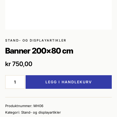
STAND- OG DISPLAYARTIKLER
Banner 200×80 cm
kr
750,00
Banner
LEGG I HANDLEKURV
200x80
cm
antall
Produktnummer:
MH06
Kategori:
Stand- og displayartikler