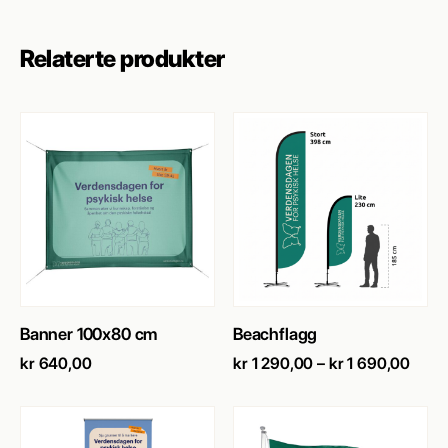
Relaterte produkter
SE PRODUKT
→
SE PRODUKT
→
Banner 100x80 cm
Beachflagg
Priso
kr
640,00
kr
1 290,00
–
kr
1 690,00
kr 1
290,
til